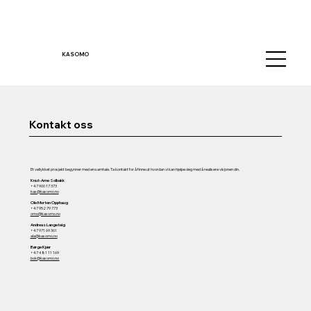
KASOMO
Kontakt oss
Et vellykket prosjekt begynner med en samtale. Ta kontakt for å finne ut hvordan vi kan hjelpe deg med å realisere visjonen din.
Knut-Arne Solbakk
+47 900 17 373
kas@kasomo.no
Ole Morten Opphaug
+47 952 79 773
omo@kasomo.no
Andreas Langeteig
+47 971 69 361
ala@kasomo.no
Børge Kjær
+47 481 11 169
bok@kasomo.no